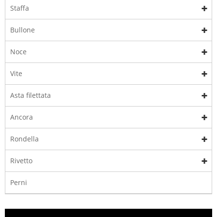
Staffa
Bullone
Noce
Vite
Asta filettata
Ancora
Rondella
Rivetto
Perni