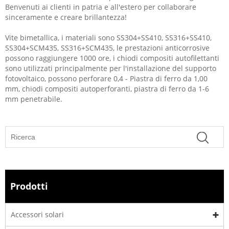
Benvenuti ai clienti in patria e all'estero per collaborare
sinceramente e creare brillantezza!
Vite bimetallica, i materiali sono SS304+SS410, SS316+SS410,
SS304+SCM435, SS316+SCM435, le prestazioni anticorrosive
possono raggiungere 1000 ore, i chiodi compositi autofilettanti
sono utilizzati principalmente per l'installazione del supporto
fotovoltaico, possono perforare 0,4 - Piastra di ferro da 1,00
mm, chiodi compositi autoperforanti, piastra di ferro da 1-6
mm penetrabile.
Prodotti
Accessori solari