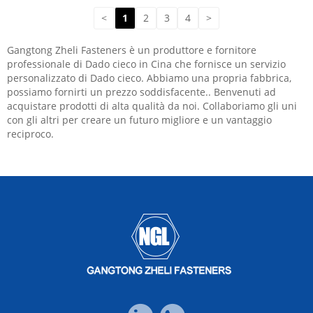
<
1
2
3
4
>
Gangtong Zheli Fasteners è un produttore e fornitore
professionale di Dado cieco in Cina che fornisce un servizio
personalizzato di Dado cieco. Abbiamo una propria fabbrica,
possiamo fornirti un prezzo soddisfacente.. Benvenuti ad
acquistare prodotti di alta qualità da noi. Collaboriamo gli uni
con gli altri per creare un futuro migliore e un vantaggio
reciproco.