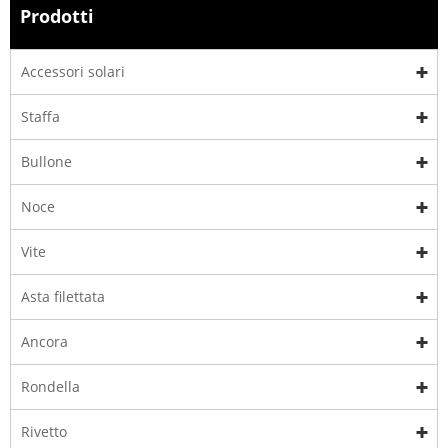
Prodotti
Accessori solari
Staffa
Bullone
Noce
Vite
Asta filettata
Ancora
Rondella
Rivetto