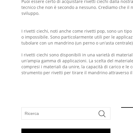
Puoi essere certo di acquistare rivetti ciechi dalla nost
tecnico che non è secondo a nessuno. Crediamo che il nos
sviluppo.
I rivetti ciechi, noti anche come rivetti pop, sono un tip
o impossibile. Sono particolarmente utili per le applicazio
tubolare con un mandrino (un perno o un'asta centrale) ch
I rivetti ciechi sono disponibili in una varietà di materia
un'ampia gamma di applicazioni. La scelta del materiale e
compresi i materiali da unire, la capacità di carico e le c
strumento per rivetti per tirare il mandrino attraverso i