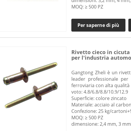
dimensioni: 3,2 mm, 4 mm
MOQ: ≥ 500 PZ
Per saperne di più
Rivetto cieco in cicuta
per l'industria automob
Gangtong Zheli è un rivett
leader professionale per 
ferroviaria con alta qualità
voto: 4.8/6.8/8.8/10.9/12.9
Superficie: colore zincato
Materiale: acciaio al carbo
Confezione: 25 kg/cartoni+9
MOQ: ≥ 500 PZ
dimensione: 2,4 mm, 3 mm