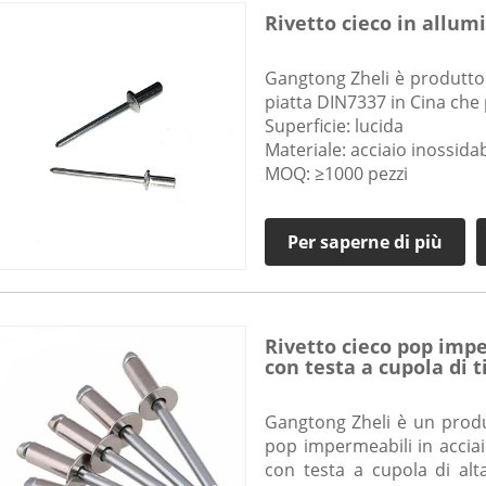
Rivetto cieco in allum
Gangtong Zheli è produttori 
piatta DIN7337 in Cina che 
Superficie: lucida
Materiale: acciaio inossidab
MOQ: ≥1000 pezzi
Per saperne di più
Rivetto cieco pop impe
con testa a cupola di t
Gangtong Zheli è un produt
pop impermeabili in acciai
con testa a cupola di alt