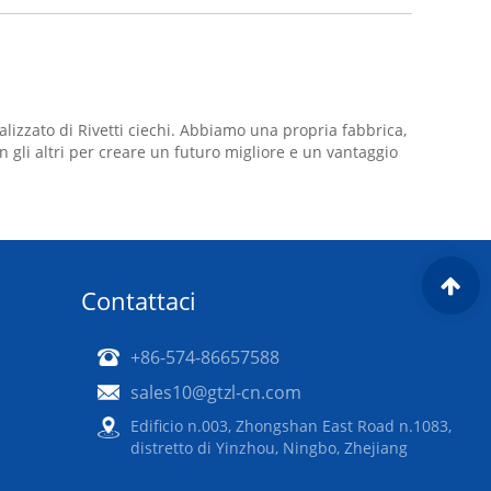
alizzato di Rivetti ciechi. Abbiamo una propria fabbrica,
n gli altri per creare un futuro migliore e un vantaggio
Contattaci
+86-574-86657588
sales10@gtzl-cn.com
Edificio n.003, Zhongshan East Road n.1083,
distretto di Yinzhou, Ningbo, Zhejiang