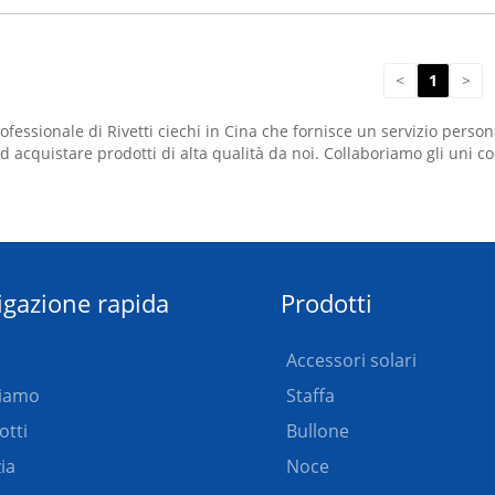
<
1
>
fessionale di Rivetti ciechi in Cina che fornisce un servizio person
acquistare prodotti di alta qualità da noi. Collaboriamo gli uni co
igazione rapida
Prodotti
Accessori solari
siamo
Staffa
otti
Bullone
ia
Noce