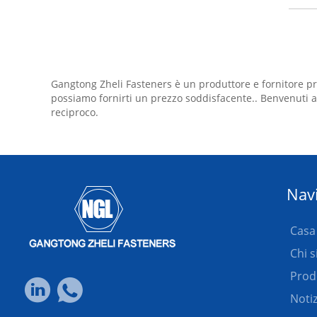
Gangtong Zheli Fasteners è un produttore e fornitore pro
possiamo fornirti un prezzo soddisfacente.. Benvenuti ad 
reciproco.
Nav
Casa
Chi 
Prod
Notiz