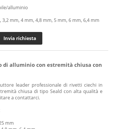
bile/alluminio
, 3,2 mm, 4 mm, 4,8 mm, 5 mm, 6 mm, 6,4 mm
Invia richiesta
io di alluminio con estremità chiusa con
tore leader professionale di rivetti ciechi in
stremità chiusa di tipo Seald con alta qualità e
tare a contattarci.
t
o
- 25 mm