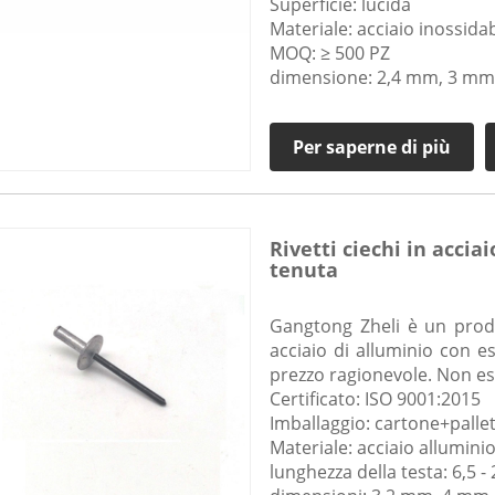
Superficie: lucida
Materiale: acciaio inossida
MOQ: ≥ 500 PZ
dimensione: 2,4 mm, 3 mm
Per saperne di più
Rivetti ciechi in accia
tenuta
Gangtong Zheli è un produt
acciaio di alluminio con e
prezzo ragionevole. Non esi
Certificato: ISO 9001:2015
Imballaggio: cartone+palle
Materiale: acciaio allumini
lunghezza della testa: 6,5 