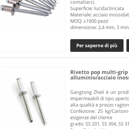
contattarci.
Superficie: lucida/zincata
Materiale: acciaio inossida
MOQ: ≥1000 pezzi
dimensione: 2,4 mm, 3 mm
Per saperne di più
Rivetto pop multi-grip
alluminio/acciaio inos
bombata
Gangtong Zheli è un produt
impermeabili di tipo aperto
alta qualità e prezzo ragion
Confezione: 25 kg/Cartoni
esigenze del cliente
grado: SS 201, SS 304, SS 3