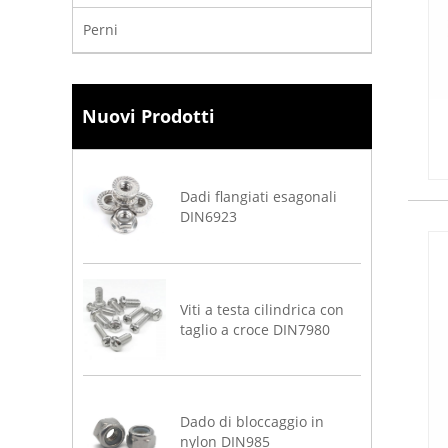
Perni
Nuovi Prodotti
Dadi flangiati esagonali
DIN6923
Viti a testa cilindrica con
taglio a croce DIN7980
Dado di bloccaggio in
nylon DIN985