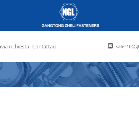
nvia richiesta
Contattaci
sales10@gt