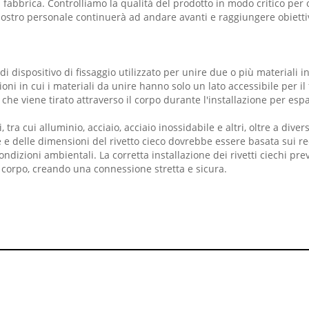
ra fabbrica. Controlliamo la qualità del prodotto in modo critico p
tro personale continuerà ad andare avanti e raggiungere obiettivi va
o di dispositivo di fissaggio utilizzato per unire due o più materiali
ni in cui i materiali da unire hanno solo un lato accessibile per il f
e viene tirato attraverso il corpo durante l'installazione per espan
li, tra cui alluminio, acciaio, acciaio inossidabile e altri, oltre a 
 delle dimensioni del rivetto cieco dovrebbe essere basata sui requ
ondizioni ambientali. La corretta installazione dei rivetti ciechi prev
l corpo, creando una connessione stretta e sicura.