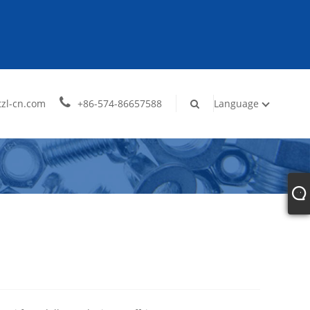
zl-cn.com
+86-574-86657588
Language