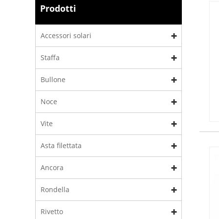
Prodotti
Accessori solari
Staffa
Bullone
Noce
Vite
Asta filettata
Ancora
Rondella
Rivetto