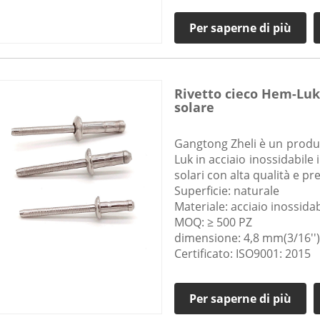
Per saperne di più
Rivetto cieco Hem-Luk 
solare
Gangtong Zheli è un produt
Luk in acciaio inossidabile 
solari con alta qualità e pr
Superficie: naturale
Materiale: acciaio inossida
MOQ: ≥ 500 PZ
dimensione: 4,8 mm(3/16''),
Certificato: ISO9001: 2015
Per saperne di più