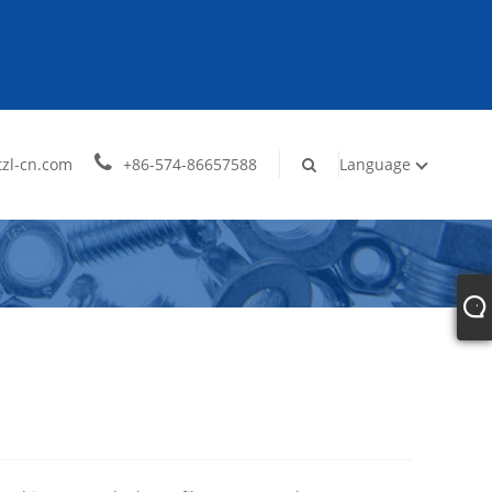
zl-cn.com
+86-574-86657588
Language