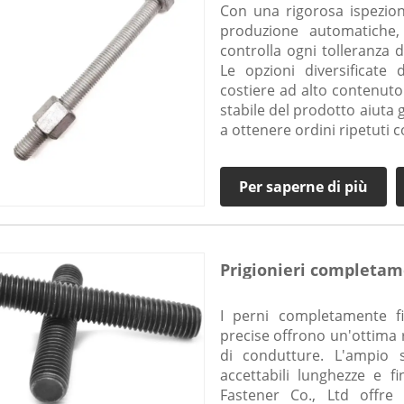
Con una rigorosa ispezion
produzione automatiche,
controlla ogni tolleranza 
Le opzioni diversificate 
costiere ad alto contenuto d
stabile del prodotto aiuta g
a ottenere ordini ripetuti c
Per saperne di più
Prigionieri completame
I perni completamente fil
precise offrono un'ottima 
di condutture. L'ampio
accettabili lunghezze e f
Fastener Co., Ltd offre e