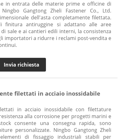
e in entrata delle materie prime e officine di
 Ningbo Gangtong Zheli Fastener Co., Ltd.
dimensionale dell'asta completamente filettata.
di finitura antiruggine si adattano alle aree
i sale e ai cantieri edili interni, la consistenza
li importatori a ridurre i reclami post-vendita e
ontinui.
Invia richiesta
nte filettati in acciaio inossidabile
ettati in acciaio inossidabile con filettature
resistenza alla corrosione per progetti marini e
 stock consente una consegna rapida, sono
initure personalizzate. Ningbo Gangtong Zheli
lementi di fissaggio industriali stabili per