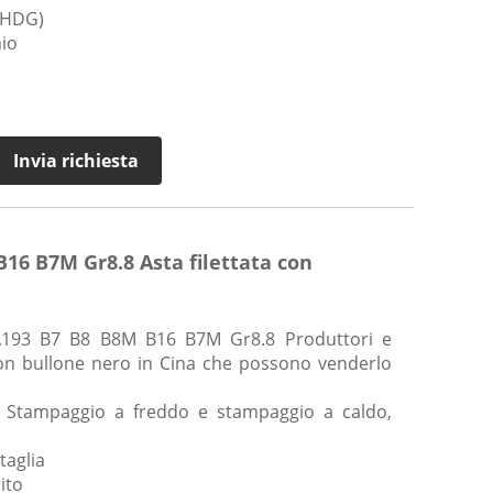
 (HDG)
nio
Invia richiesta
16 B7M Gr8.8 Asta filettata con
A193 B7 B8 B8M B16 B7M Gr8.8 Produttori e
e con bullone nero in Cina che possono venderlo
: Stampaggio a freddo e stampaggio a caldo,
taglia
ito