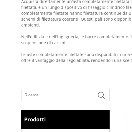
Acquista direttamente un'asta completamente filettata d
filettata, è un lungo dispositivo di fissaggio cilindrico fi
completamente filettate hanno filettature continue da un
schemi di filettatura coerenti. Questi pali sono disponibil
ambienti.
Nell'edilizia e nell'ingegneria, le barre completamente fi
sospensione di carichi.
Le aste completamente filettate sono disponibili in una v
offre il vantaggio della regolabilità, rendendoli una sce
Prodotti