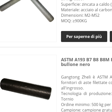
Superficie: zincata a caldo
Materiale: acciaio al carbo
Dimensioni: M2-M52
MOQ: ≥900KG
Per saperne di più
ASTM A193 B7 B8 B8M B
bullone nero
Gangtong Zheli è ASTM 
fornitori di aste filettat
all'ingrosso.
Tecnologia di produzione
Tornio
Ordine minimo: 500 kg per 
Campione: campione gratu