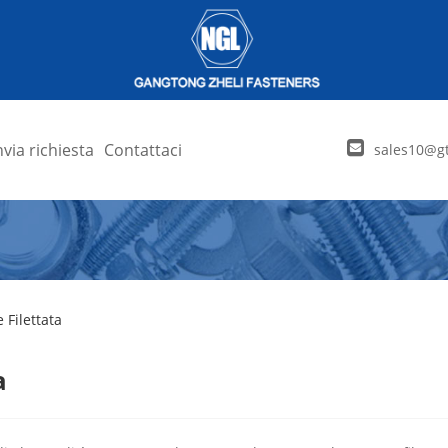
nvia richiesta
Contattaci
sales10@gt
Filettata
a