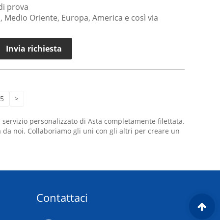
di prova
, Medio Oriente, Europa, America e così via
Invia richiesta
5
>
 servizio personalizzato di Asta completamente filettata.
da noi. Collaboriamo gli uni con gli altri per creare un
Contattaci