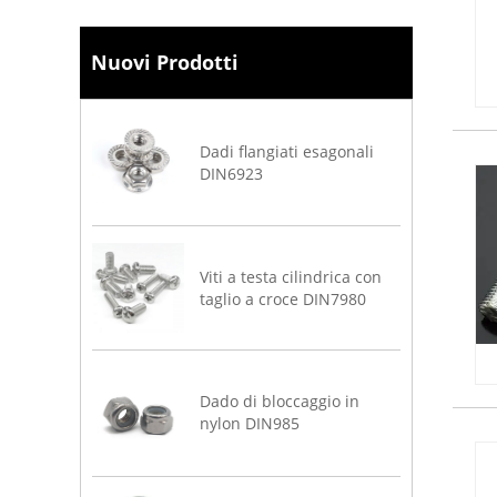
Nuovi Prodotti
Dadi flangiati esagonali
DIN6923
Viti a testa cilindrica con
taglio a croce DIN7980
Dado di bloccaggio in
nylon DIN985