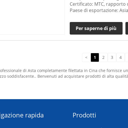
Certificato: MTC, rapporto 
Paese di esportazione: Asia
Per saperne di più
<
1
2
3
4
fessionale di Asta completamente filettata in Cina che fornisce un
o soddisfacente.. Benvenuti ad acquistare prodotti di alta qualità 
igazione rapida
Prodotti