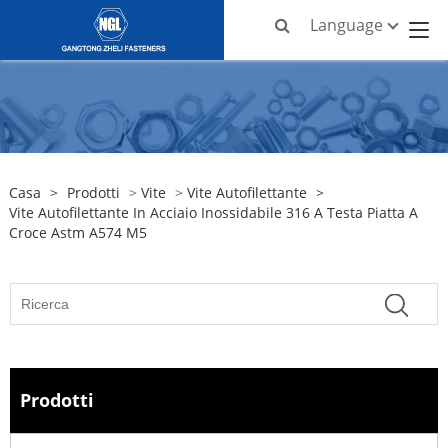
Language
Casa
>
Prodotti
>
Vite
>
Vite Autofilettante
>
Vite Autofilettante In Acciaio Inossidabile 316 A Testa Piatta A
Croce Astm A574 M5
Prodotti