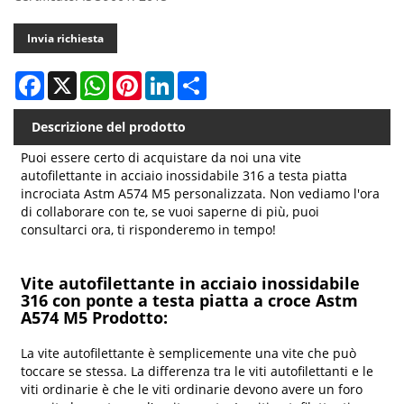
Invia richiesta
Facebook
X
WhatsApp
Pinterest
LinkedIn
Share
Descrizione del prodotto
Puoi essere certo di acquistare da noi una vite
autofilettante in acciaio inossidabile 316 a testa piatta
incrociata Astm A574 M5 personalizzata. Non vediamo l'ora
di collaborare con te, se vuoi saperne di più, puoi
consultarci ora, ti risponderemo in tempo!
Vite autofilettante in acciaio inossidabile
316 con ponte a testa piatta a croce Astm
A574 M5 Prodotto:
La vite autofilettante è semplicemente una vite che può
toccare se stessa. La differenza tra le viti autofilettanti e le
viti ordinarie è che le viti ordinarie devono avere un foro