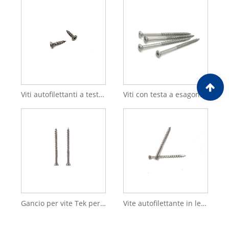
Viti autofilettanti a testa svasata con incasso quadrato in acciaio inossidabile 304 316
Viti con testa a esagono incassato Acciaio inossidabile 304 316 con esagono incassato Filettatura
Gancio per vite Tek per macchina a testa piatta in cemento in acciaio inossidabile 316 per vite per legno
Vite autofilettante in legno SS di sicurezza con testa a bottone di sicurezza in acciaio a testa cilindrica in acciaio inossidabile