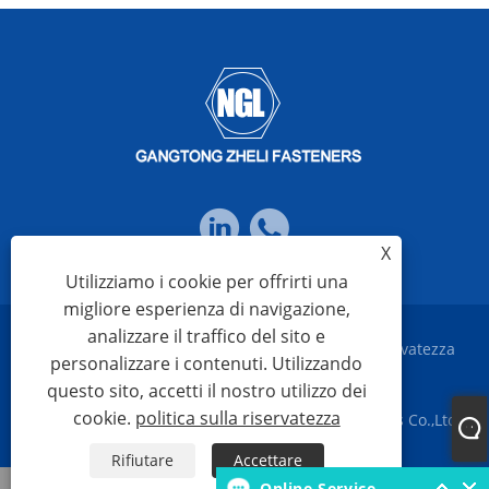
X
Utilizziamo i cookie per offrirti una
migliore esperienza di navigazione,
analizzare il traffico del sito e
Links
Sitemap
RSS
XML
politica sulla riservatezza
personalizzare i contenuti. Utilizzando
questo sito, accetti il ​​nostro utilizzo dei
cookie.
politica sulla riservatezza
Copyright © 2023 Ningbo Gangtong Zheli Fasteners Co.,Ltd.
Tutti i diritti riservati
Rifiutare
Accettare
WhatsApp
Online Service
E-mail