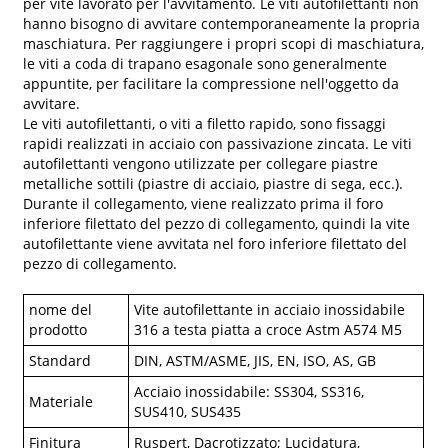
per vite lavorato per l'avvitamento. Le viti autofilettanti non
hanno bisogno di avvitare contemporaneamente la propria
maschiatura. Per raggiungere i propri scopi di maschiatura,
le viti a coda di trapano esagonale sono generalmente
appuntite, per facilitare la compressione nell'oggetto da
avvitare.
Le viti autofilettanti, o viti a filetto rapido, sono fissaggi
rapidi realizzati in acciaio con passivazione zincata. Le viti
autofilettanti vengono utilizzate per collegare piastre
metalliche sottili (piastre di acciaio, piastre di sega, ecc.).
Durante il collegamento, viene realizzato prima il foro
inferiore filettato del pezzo di collegamento, quindi la vite
autofilettante viene avvitata nel foro inferiore filettato del
pezzo di collegamento.
nome del
Vite autofilettante in acciaio inossidabile
prodotto
316 a testa piatta a croce Astm A574 M5
Standard
DIN, ASTM/ASME, JIS, EN, ISO, AS, GB
Acciaio inossidabile: SS304, SS316,
Materiale
SUS410, SUS435
Finitura
Ruspert, Dacrotizzato; Lucidatura,