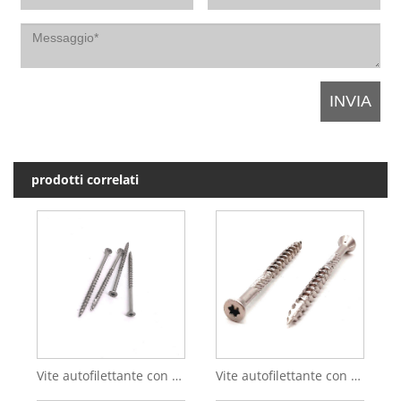
prodotti correlati
Vite autofilettante con testa a croce e testa wafer in acciaio inossidabile
Vite autofilettante con gancio di sicurezza per asta filettata a testa cilindrica in acciaio inossidabile