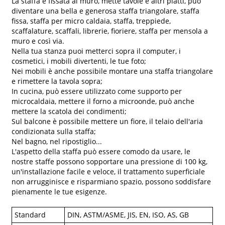
La staffa è fissata al muro, mette tavole e altri piatti, può
diventare una bella e generosa staffa triangolare, staffa
fissa, staffa per micro caldaia, staffa, treppiede,
scaffalature, scaffali, librerie, fioriere, staffa per mensola a
muro e così via.
Nella tua stanza puoi metterci sopra il computer, i
cosmetici, i mobili divertenti, le tue foto;
Nei mobili è anche possibile montare una staffa triangolare
e rimettere la tavola sopra;
In cucina, può essere utilizzato come supporto per
microcaldaia, mettere il forno a microonde, può anche
mettere la scatola dei condimenti;
Sul balcone è possibile mettere un fiore, il telaio dell'aria
condizionata sulla staffa;
Nel bagno, nel ripostiglio...
L'aspetto della staffa può essere comodo da usare, le
nostre staffe possono sopportare una pressione di 100 kg,
un'installazione facile e veloce, il trattamento superficiale
non arrugginisce e risparmiano spazio, possono soddisfare
pienamente le tue esigenze.
Standard
DIN, ASTM/ASME, JIS, EN, ISO, AS, GB