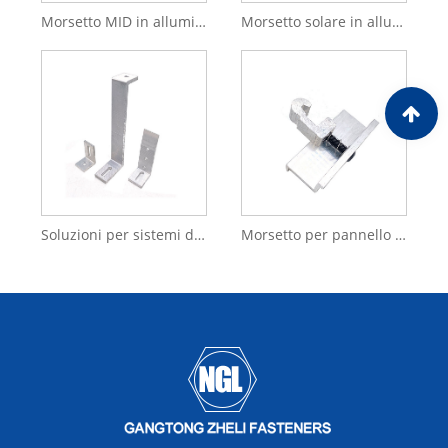
Morsetto MID in alluminio anodizzato per pannello con struttura personalizzata per montaggio solare per staffe
Morsetto solare in alluminio Morsetto terminale regolabile in alluminio solare Montaggio su pannello solare
Soluzioni per sistemi di montaggio fotovoltaico Strutture Morsetto solare in alluminio
Morsetto per pannello solare in alluminio anodizzato resistente all'ossidazione 6005-T5